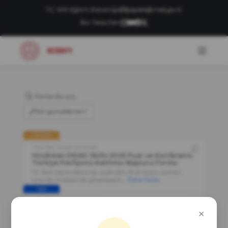
T.C. Millî Eğitim Bakanlığı
|
yegitek@meb.gov.tr
Bizi Takip Edin:
Son güncelleme
YAKINDA
Yenilik ve Eğitim Teknolojileri Genel Müdürlüğü
Hindistan DIDAC Skills 2026 Fuar ve Konferansı
Türkiye Pavilyonu Katılımcı Başvuru Formu
T.C. Millî Eğitim Bakanlığı tarafından, 25-27 Kasım tarihleri
Daha Fazla...
arasında Hindistan'da gerçekleşece...
YENI
Yenilik ve Eğitim Teknolojileri Genel Müdürlüğü
Bilim Seferberliği Rol Model Öğretmenler
Programı 2_Başvuru Formu
MEB ile Hayal Ortakları Derneği (YGA) arasında imzalanan