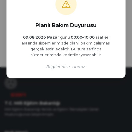
Daha Fazla...
protokol gereğince Rol Model Öğretmenl...
Planlı Bakım Duyurusu
09.08.2026 Pazar
günü
00:00–10:00
saatleri
arasında
sistemlerimizde planlı bakım çalışması
gerçekleştirilecektir. Bu süre zarfında
hizmetlerimizde
kesintiler yaşanabilir.
Bilgilerinize sunarız.
T.C. Milli Eğitim Bakanlığı
Milli Eğitim Bakanlığı Yenilik ve Eğitim Teknolojileri Genel
Müdürlüğünce Geliştirilmiştir.